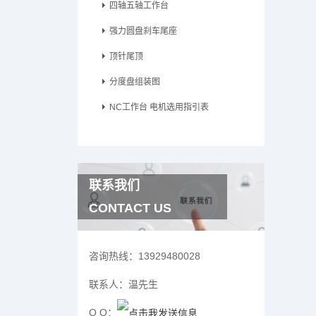
四轴五轴工作台
强力圆盘刹车尾座
顶针尾顶
分度盘组装图
NC工作台 电机选用指引表
联系我们
CONTACT US
咨询热线：
13929480028
联系人：
温先生
Q Q：