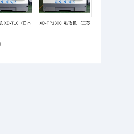
 XD-T10（日本
XD-TP1300 钻攻机 （三菱
~品牌：Xinda
M80B数控系统）
页