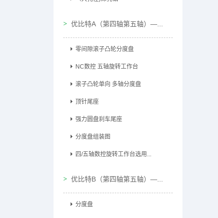
优比特A（第四轴第五轴）—...
零间隙滚子凸轮分度盘
NC数控 五轴旋转工作台
滚子凸轮单向 多轴分度盘
顶针尾座
强力圆盘刹车尾座
分度盘组装图
四/五轴数控旋转工作台选用...
优比特B（第四轴第五轴）—...
分度盘