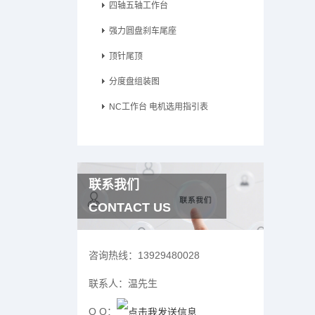
四轴五轴工作台
强力圆盘刹车尾座
顶针尾顶
分度盘组装图
NC工作台 电机选用指引表
联系我们
CONTACT US
咨询热线：
13929480028
联系人：
温先生
Q Q：