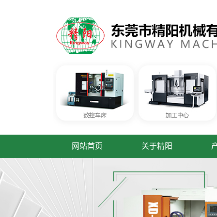
网站首页
关于精阳
联系精阳