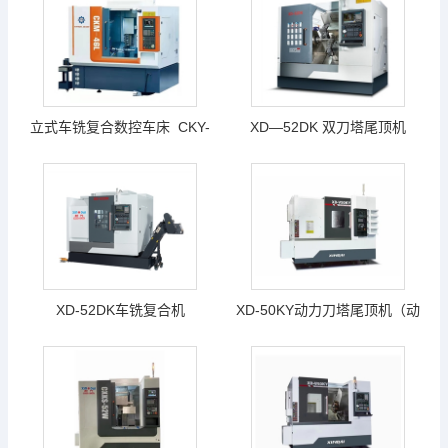
（4个侧铣头+Y轴+排刀型）—
新代系统
立式车铣复合数控车床 CKY-
XD—52DK 双刀塔尾顶机
46K
XD-52DK车铣复合机
XD-50KY动力刀塔尾顶机（动
力刀塔、带Y轴、带尾座）新代
系统22TB-E （（52刀塔尾座
机—X轴行程500mm Z轴大行