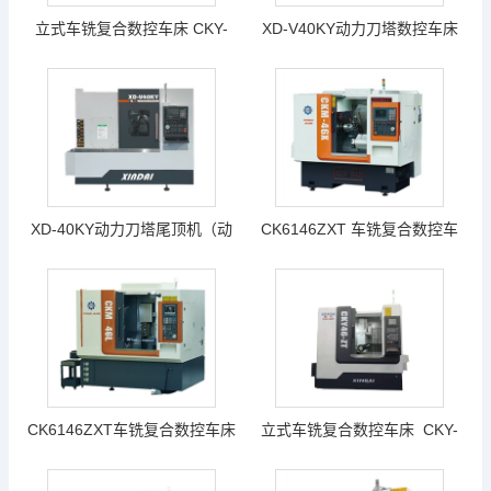
立式车铣复合数控车床 CKY-
XD-V40KY动力刀塔数控车床
46K
（新代系统22TB-E） （动力刀
塔、带Y轴带升降功能、带尾座
机（可过棒料52mm, 顶针间最
大加工长度 450mm 最大车削
XD-40KY动力刀塔尾顶机（动
CK6146ZXT 车铣复合数控车
直径265mm ）
力刀塔、带Y轴、带尾座）新代
床（高配置）（4个侧铣头+4个
系统22TB-E
端铣头+Y轴+排刀型）台湾新
代21TB
CK6146ZXT车铣复合数控车床
立式车铣复合数控车床 CKY-
（高配置）/ CKM46X数控车床
46-ZT 技术文件