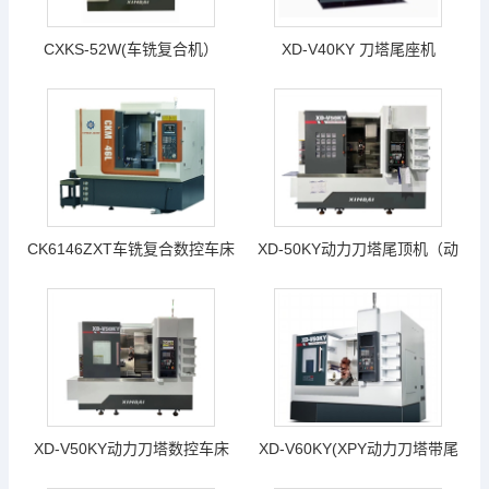
程500mm）
CXKS-52W(车铣复合机）
XD-V40KY 刀塔尾座机
CK6146ZXT车铣复合数控车床
XD-50KY动力刀塔尾顶机（动
（高配置）/ CKM46X数控车床
力刀塔、带Y轴、带尾座）新代
（4个侧铣头+Y轴+排刀型）—
系统22TB-E （动力刀塔、带Y
宝元系统
轴带升降功能、带尾座机（可
过棒料52mm, 顶针间最大加工
XD-V50KY动力刀塔数控车床
XD-V60KY(XPY动力刀塔带尾
长度 480mm~550mm 最大车