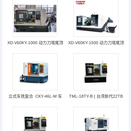
新代系统22TB-E （动力刀塔、
座）数控车床（X轴行程
削直径490
带Y轴带升降功能、带尾座机
500mm Z轴最大行程
（可过棒料52mm, 顶针间最大
500mm）（台湾新代22TB-
加工长度 480mm~550mm 最
E）
XD-V60KY-1000 动力刀塔尾顶
XD-V60KY-1500 动力刀塔尾顶
大车削直径490mm ）
机(插补Y动力刀塔) 新代系统
机(插补Y动力刀塔) 新代系统
22TB-E（X轴行程500mm Z轴
22TB-E（X轴行程500mm Z轴
最大行程1100 mm）
最大行程1500 mm）
立式车铣复合 CKY-46L-M 车
TML-18TY-B ( 台湾新代22TB
铣复合数控车床.
plus) 动力刀塔车铣复合数控车
床