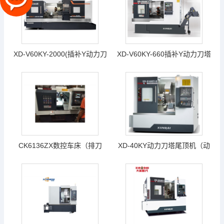
XD-V60KY-2000(插补Y动力刀
XD-V60KY-660插补Y动力刀塔
塔-加工产品图）（最大加工长
数控车床（X轴行程500mm Z
度2000mm，最大棒料通孔直
轴最大行程660mm）（台湾新
径Φ85mm）
代22TB-E）
CK6136ZX数控车床（排刀
XD-40KY动力刀塔尾顶机（动
机）---带端铣侧铣互换动力头
力刀塔、带Y轴、带尾座）新代
（1组两个头）
系统22TB-E