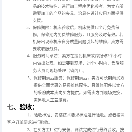
品的技术特性，进行加工程序优化参考。为卖方所
需要加工的产品的夹具、治具在设计应用方面提供
支援。
3
、保修期限：
机床验收后，机床提供
12
个月免费保
修，保修期内免费维修服务，且服务及时有效。
若
机床出现非机床自身质量问题引起的维修，卖方需
要收取服务费。
4
、服务时间承若：
卖方在接到机床故障报修
2
个小时
内做出处理。如需要到现场，
24
个小时内，售后服
务人员到现场处理（省內）。
5
、保修期满后服务：
保修期满后，卖方可长期向买方
提供全面优惠的易损维修配件。且维修配件以卖方
的采购成本卖向买方提供。如需卖方到现场更换，
需另收人工差旅费。
七
、验收：
1
、验收标准：
安装技术要求标准进行验收。或者按照
客户订单要求进行验收。
2
、在买方工厂进行安装、调试完成进行最终验收，按