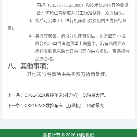
国标（
GB/T8771.2-1998
）和技术协定内容验收设
备几何和位置精度并加工标准试件，双方确认。
3
、客戶可到本工厂进行机床验收
(
费用由买方自行负
责
).
4
、卖方在安装、调试好机床身边后，买方应在
<<
验
收合格
>>
单或者送货单上面签字，若有品质异议
应在收到机床后七日内书面向供方提出，否则视为
品质合格。
八、其他事项：
其他未写明事项由买卖双方协商处理。
上一条：
CK6146ZX数控车床(排刀机) （X轴最大行...
下一条：
CK6152ZX数控车床（刀塔机）（X轴最大...
版权所有 © 2026 精阳机械