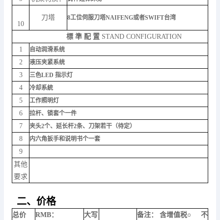
刀塔
8工位伺服刀塔NAIFENG或者SWIFT台湾
10
標 準 配 置
S
TAND CONFIGURATION
1
自动润滑系统
2
液压夹紧系统
3
三色LED 指示灯
4
冷却系統
5
工作照明灯
6
拉杆、锁套个一件
7
夹头2个、延长杆2条、刀架
若
干（待定）
8
内六角扳手和说明书个一套
9
其他
要求
二、价格
总价
RMB：
大写
备注： 含增值税○ 不