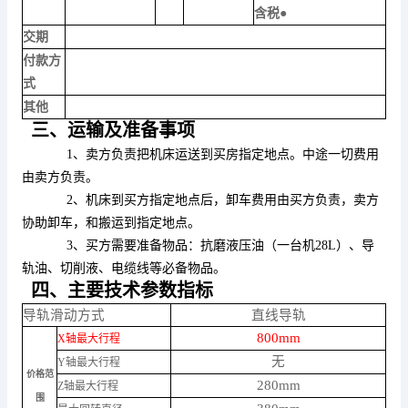
含税●
交期
付款方
式
其他
三、运输及准备事项
1、卖方负责把机床运送到买房指定地点。中途一切费用
由卖方负责。
2、机床到买方指定地点后，卸车费用由买方负责，卖方
协助卸车，和搬运到指定地点。
3、买方需要准备物品：抗磨液压油（一台机28L）、导
轨油、切削液、电缆线等必备物品。
四、主要技术参数指标
导轨滑动方式
直线导轨
800mm
X轴最大行程
无
Y轴最大行程
价格范
280mm
Z轴最大行程
围