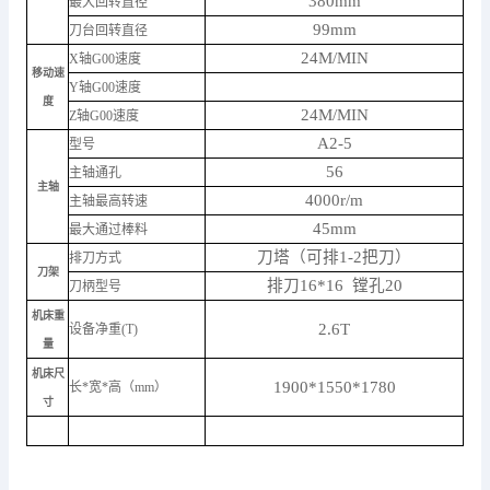
380mm
最大回转直径
99mm
刀台回转直径
24M/MIN
X轴G00速度
移动速
Y轴G00速度
度
24M/MIN
Z轴G00速度
A2-5
型号
56
主轴通孔
主轴
4000r/m
主轴最高转速
45mm
最大通过棒料
刀
塔（可
排
1-2把
刀
）
排刀方式
刀架
排刀16*16 镗孔20
刀柄型号
机床重
2.6T
设备净重(T)
量
机床尺
1900*1550*1780
长*宽*高（mm）
寸