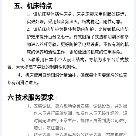
五、机床特点
1、该机床整体铸件床身，床身床脚采用树脂砂铸造，
实效处理，采用超音频淬火。结构稳定，刚性可靠。
2、该机床内防护为整体移动内防护，比传统机床内防
护效果提升百分之七十。有效阻挡了铁渣和切削水和杂
物进入丝杆导轨，更好防护了电器设备。不仅有利的机
床的保养和清理工作，更加延迟的机床的使用寿命。
3、
Z轴采用日本小巨人设计结构，导轨为水平台阶式放
置，大大提高了导轨的耐磨性和刚性。
4、
机床使用自动润滑计量油排，确保每个需要润滑的位置
都有润滑油进入。
六
技术服务要求
：
1
、安装调试：
卖方现场免费安装、调试设备，并对操
作人员进行简单培训，如操作人员无操作经验，短
时间无法进行正常生产，操作人员需到我公司进行
培训，吃住自负。
2
、技术支援：
卖方提供有效的技术支援，可跟根据产