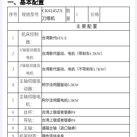
一、基本配置
CK6145ZX
数
序号
规格型号
1
价格
刀塔机
量
主 要 配 置
机床控制
1
台湾新代6TA-E
器：
X轴驱动器及
2
台湾新代驱动、电机（带刹车1.7KW）
电机:
Z轴驱动器及
3
台湾新代驱动、电机（不带刹车1.7KW）
电机:
主轴伺服驱
4
阿尔法伺服驱动5.5KW
动器：
主轴伺服电
5
阿尔法伺服电机5.5KW
机：
6
丝杆：
台湾上银或者银泰P4
7
导轨：
台湾上银或者银泰P4
8
主轴：
通福主轴（进口轴承）
9
机架材质：
铸件连体床身