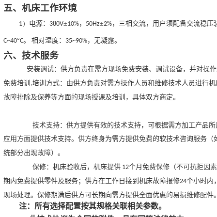
五、
机床工作环境
电源：
±
，
±
，三相交流，用户须配备交流稳压
1）
380V
10%
50Hz
2%
°
。
相对湿度：
，无凝露。
C~40
C
35~90%
六、
技术服务
安装调试：供方负责在需方现场免费安装、调试设备，并对操作
免费培训
培训方式：由供方负责对需方操作人员和维修技术人员进行机
,
故障排除及保养等方面的现场授课及培训，具体双方商定。
技术支持：供方提供有效的技术支持，可根据需方加工产品所
应用方面提供技术支持。供方终身为
需
方提供免费的软技术咨询服务（
统部分出现故障）。
保修：机床验收后，机床提供
个月免费保修（不可抗拒因素
12
期内免费提供零件及服务；供方在工作日接到机床故障报修
个小时内
24
现场处理。保修期满后供方可长期向需方提供全面优惠的易损维修配件
注：所有选择配置按其规格关联相关参数。