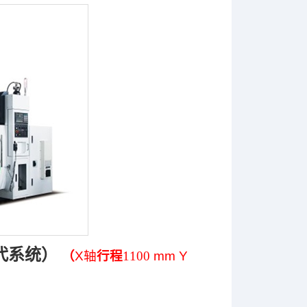
代系统）
（
X
轴
行程
1100
mm Y