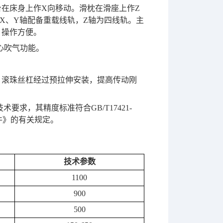
台在床身上作
X
向移动。滑枕在滑座上作
Z
X
、
Y
轴配备重载线轨，
Z
轴为四线轨。主
，操作方便。
心吹气功能。
，滚珠丝杠经过预拉伸安装，提高传动刚
技术要求，其精度标准符合
GB/T17421-
件》的有关规定。
技术参数
1100
900
500