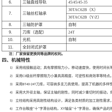
6.
三轴直线导轨
45/45/45-35
30TAC62B
（
X
）
7.
三轴丝杠轴承
30TAC62B
（
Y/Z
）
8.
三轴防护罩
自制
9.
刀库（选配）
24T
10.
光机
自制
11.
全封闭式护罩
注：厂家保留更换同等品牌的权利。
四、机械特性
采用线接触运动；具有摩擦阻力小，移动速度快，使用时间长
1)
采用
级丝杆摩擦阻力小兼具高精度、可逆性和商效率等特点
2)
C3
采用
刀库，可容纳多支刀具使用，提高了机器的多样
3)
BT40-24T
采用大外径主轴，保证主轴的刚性，同时减少重切时的振动，
4)
立柱结构采用高刚性结构设计，满足各类材质的加工刚性需求
5)
XY
工作台鞍座“十”字滑台结构，
轴呈“十”字滑台，确保产品的
6)