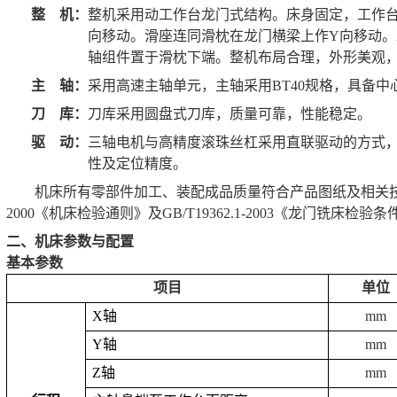
整 机：
整机采用动工作台龙门式结构。床身固定，工作
向移动。滑座连同滑枕在龙门横梁上作
Y
向移动。
轴组件置于滑枕下端。整机布局合理，外形美观
主 轴：
采用高速主轴单元，主轴采用
BT40
规格，具备中
刀 库：
刀库采用圆盘式刀库，质量可靠，性能稳定。
驱 动：
三轴电机与高精度滚珠丝杠采用直联驱动的方式
性及定位精度。
机床所有零部件加工、装配成品质量符合产品图纸及相关
2000
《机床检验通则》及
GB/T19362.1-2003
《龙门铣床检验条
二、机床参数与配置
基本参数
项目
单位
X
轴
mm
Y
轴
mm
Z
轴
mm