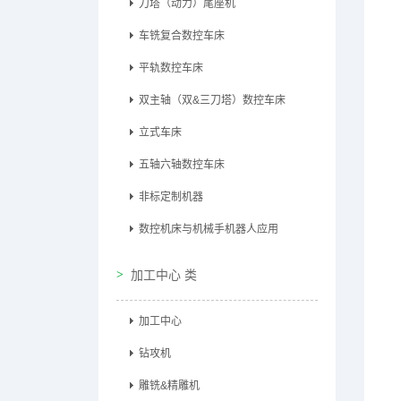
刀塔（动力）尾座机
车铣复合数控车床
平轨数控车床
双主轴（双&三刀塔）数控车床
立式车床
五轴六轴数控车床
非标定制机器
数控机床与机械手机器人应用
加工中心 类
加工中心
钻攻机
雕铣&精雕机