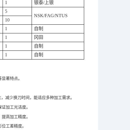
1
银泰
/
上银
5
NSK/FAG/NTUS
10
1
自制
1
冈田
1
自制
1
自制
等显著特点。
。
性，减少换刀时间，能适应多种加工需求。
保证加工光洁度。
，
提高加工精度
。
形位工差精度。