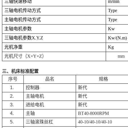
三轴快速移动
m/min
三轴电机传动方式
Type
主轴电机传动方式
Type
主轴电机参数
Kw
三轴电机参数
X.Y.Z
Kw/(N.m)
光机净重
Kg
光机尺寸（
X
×
Y
×
Z
）
mm
三、机床标准配置
序号
品名
规格
1.
控制器
新代
2.
主轴电机
新代
3.
进给电机
新代
4.
主轴
BT40-8000RPM
5.
三轴滚珠丝杠
40-10/40-10/40-10