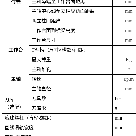
行程
主轴鼻端至工作台面距离
mm
主轴中心线至立柱导轨面距离
mm
两立柱间距离
mm
工作台面到横梁高度
mm
工作台尺寸
mm
工作台
T
型槽（尺寸×槽数×间距
)
最大载重
Kg
主轴锥孔
#
主轴
转速
r.p.m
主轴直径
mm
刀具数
Pcs
刀库
（选配）
刀库形
#
滚珠丝杠（直径
-
螺距）
mm
直线滑轨宽度
mm