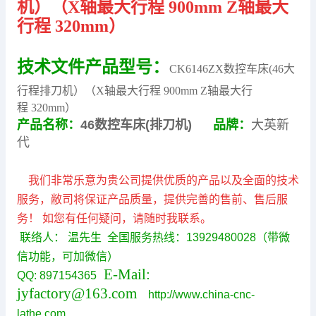
机）
（
X轴最大行程
9
00mm
Z轴最大
行程
32
0mm
）
技术文件
产品型号：
CK6146ZX
数控车床
(46
大
行程排刀机）
（
X轴最大行程
9
00mm
Z轴最大行
程
32
0mm
）
产品名称：
46数控车床(排刀机)
品牌：
大英新
代
我们非常乐意为贵公司提供优质的产品以及全面的技术
服务，敝司将保证产品质量，提供完善的售前、售后服
务！ 如您有任何疑问，请随时我联系。
联络人： 温先生 全国服务热线：13929480028（带微
信功能，可加微信）
E-Mail:
QQ: 897154365
jyfactory@163.com
http://www.china-cnc-
lathe.com