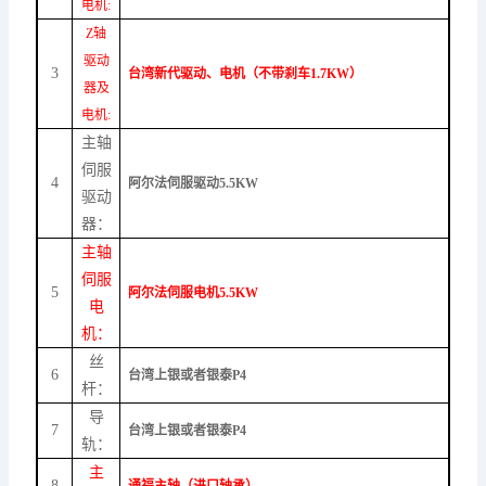
电机:
Z轴
驱动
3
台湾新代驱动、电机（不带刹车1.7KW）
器及
电机:
主轴
伺服
4
阿尔法伺服驱动5.5KW
驱动
器：
主轴
伺服
5
阿尔法伺服电机5.5KW
电
机：
丝
6
台湾上银或者银泰P4
杆：
导
7
台湾上银或者银泰P4
轨：
主
8
通福主轴（进口轴承）