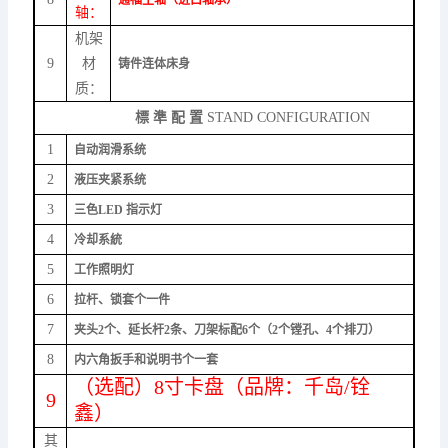
轴：
机架
9
材
铸件连体床身
质：
標 準 配 置
S
TAND CONFIGURATION
1
自动润滑系统
2
液压夹紧系统
3
三色LED 指示灯
4
冷却系統
5
工作照明灯
6
拉杆、锁套个一件
7
夹头2个、延长杆2条、刀架标配6个（2个镗孔、4个排刀）
8
内六角扳手和说明书个一套
（
选配）8寸卡盘（品牌：千岛/铨
9
鑫）
其