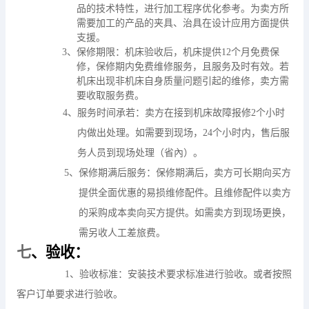
品的技术特性，进行加工程序优化参考。为卖方所
需要加工的产品的夹具、治具在设计应用方面提供
支援。
3
、保修期限：
机床验收后，机床提供
12
个月免费保
修，保修期内免费维修服务，且服务及时有效。
若
机床出现非机床自身质量问题引起的维修，卖方需
要收取服务费。
4
、服务时间承若：
卖方在接到机床故障报修
2
个小时
内做出处理。如需要到现场，
24
个小时内，售后服
务人员到现场处理（省內）。
5
、保修期满后服务：
保修期满后，卖方可长期向买方
提供全面优惠的易损维修配件。且维修配件以卖方
的采购成本卖向买方提供。如需卖方到现场更换，
需另收人工差旅费。
七
、验收：
1
、验收标准：
安装技术要求标准进行验收。或者按照
客户订单要求进行验收。