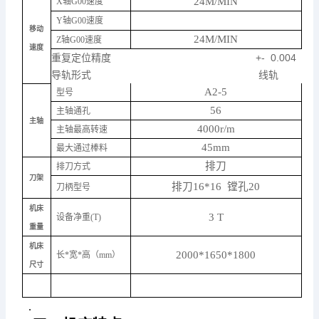
24M/MIN
X轴G00速度
Y轴G00速度
移动
24M/MIN
Z轴G00速度
速度
重复定位精度
+- 0.004
导轨形式
线轨
A2-5
型号
56
主轴通孔
主轴
4000r/m
主轴最高转速
45mm
最大通过棒料
排刀
排刀方式
刀架
排刀16*16 镗孔20
刀柄型号
机床
3 T
设备净重(T)
重量
机床
2000*1650*1800
长*宽*高（mm）
尺寸
.