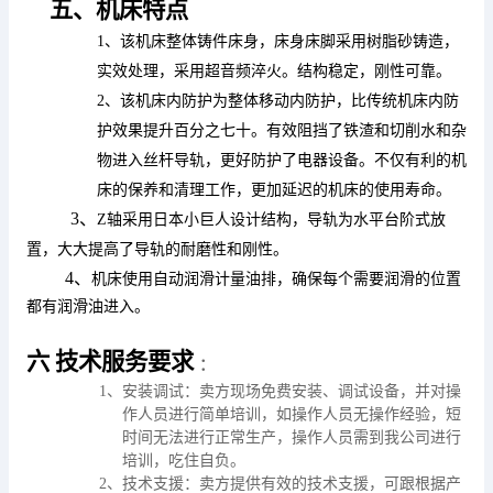
五、机床特点
1、该机床整体铸件床身，床身床脚采用树脂砂铸造，
实效处理，采用超音频淬火。结构稳定，刚性可靠。
2、该机床内防护为整体移动内防护，比传统机床内防
护效果提升百分之七十。有效阻挡了铁渣和切削水和杂
物进入丝杆导轨，更好防护了电器设备。不仅有利的机
床的保养和清理工作，更加延迟的机床的使用寿命。
3、
Z轴采用日本小巨人设计结构，导轨为水平台阶式放
置，大大提高了导轨的耐磨性和刚性。
4、
机床使用自动润滑计量油排，确保每个需要润滑的位置
都有润滑油进入。
六
技术服务要求
：
1
、安装调试：
卖方现场免费安装、调试设备，并对操
作人员进行简单培训，如操作人员无操作经验，短
时间无法进行正常生产，操作人员需到我公司进行
培训，吃住自负。
2
、技术支援：
卖方提供有效的技术支援，可跟根据产