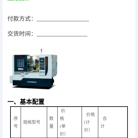
付款方式：
交货时间：
.
一、基本配置
价
价格
序
数
格
合
规格型号
(
计
号
量
(
单
计
价）
价）