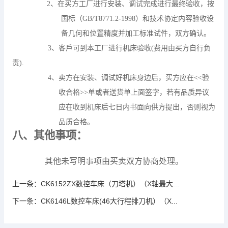
2
、在买方工厂进行安装、调试完成进行最终验收，按
国标（
GB/T8771.2-1998
）和技术协定内容验收设
备几何和位置精度并加工标准试件，双方确认。
3
、客戶可到本工厂进行机床验收
(
费用由买方自行负
责
).
4
、卖方在安装、调试好机床身边后，买方应在
<<
验
收合格
>>
单或者送货单上面签字，若有品质异议
应在收到机床后七日内书面向供方提出，否则视为
品质合格。
八、其他事项：
其他未写明事项由买卖双方协商处理。
上一条：
CK6152ZX数控车床（刀塔机）（X轴最大...
下一条：
CK6146L数控车床(46大行程排刀机）（X...