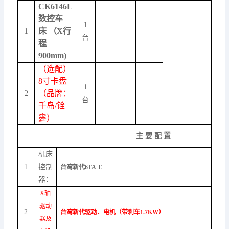
CK6146L
数控车
1
1
床
（
X行
台
程
900
mm)
（
选配）
8寸卡盘
1
（品牌：
2
台
千岛/铨
鑫）
主 要 配 置
机床
1
控制
台湾新代6TA-E
器：
X轴
驱动
2
台湾新代驱动、电机（带刹车1.7KW）
器及