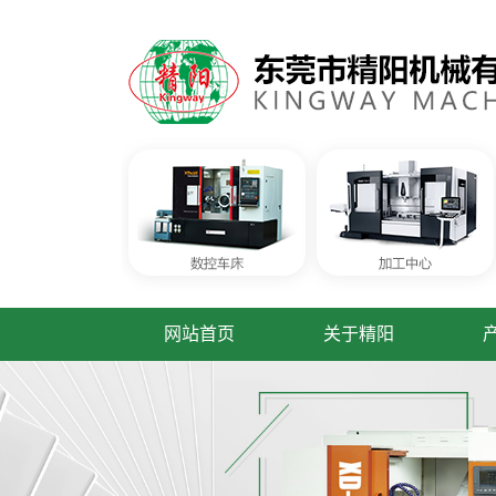
网站首页
关于精阳
联系精阳