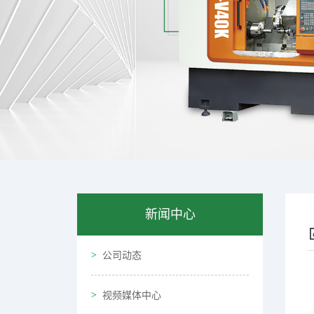
新闻中心
公司动态
视频媒体中心